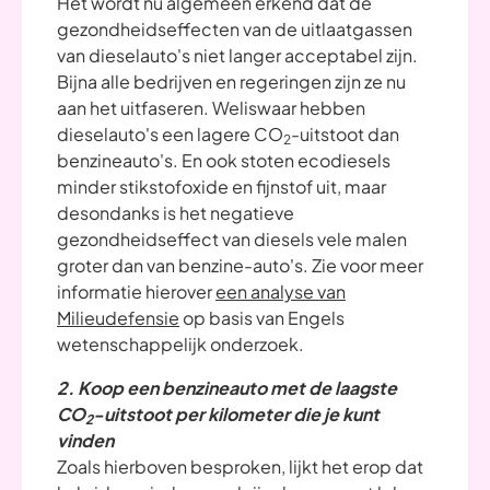
Het wordt nu algemeen erkend dat de
gezondheidseffecten van de uitlaatgassen
van dieselauto's niet langer acceptabel zijn.
Bijna alle bedrijven en regeringen zijn ze nu
aan het uitfaseren. Weliswaar hebben
dieselauto's een lagere CO
-uitstoot dan
2
benzineauto's. En ook stoten ecodiesels
minder stikstofoxide en fijnstof uit, maar
desondanks is het negatieve
gezondheidseffect van diesels vele malen
groter dan van benzine-auto's. Zie voor meer
informatie hierover
een analyse van
Milieudefensie
op basis van Engels
wetenschappelijk onderzoek.
2. Koop een benzineauto met de laagste
CO
-uitstoot
p
er kilometer die je kunt
2
vinden
Zoals hierboven besproken, lijkt het erop dat