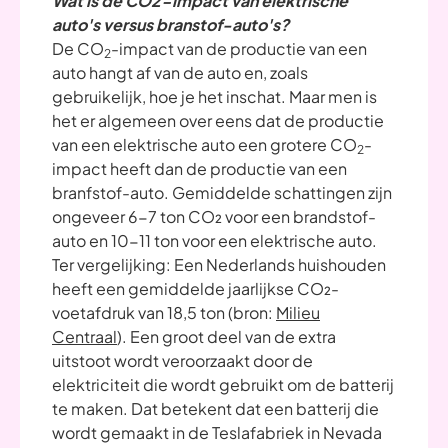
Wat is de CO2-impact van elektrische
auto's versus branstof-auto's?
De CO
-impact van de productie van een
2
auto hangt af van de auto en, zoals
gebruikelijk, hoe je het inschat. Maar men is
het er algemeen over eens dat de productie
van een elektrische auto een grotere CO
-
2
impact heeft dan de productie van een
branfstof-auto. Gemiddelde schattingen zijn
ongeveer 6-7 ton CO₂ voor een brandstof-
auto en 10-11 ton voor een elektrische auto.
Ter vergelijking: Een Nederlands huishouden
heeft een gemiddelde jaarlijkse CO₂-
voetafdruk van 18,5 ton (bron:
Milieu
Centraal
). Een groot deel van de extra
uitstoot wordt veroorzaakt door de
elektriciteit die wordt gebruikt om de batterij
te maken. Dat betekent dat een batterij die
wordt gemaakt in de Teslafabriek in Nevada