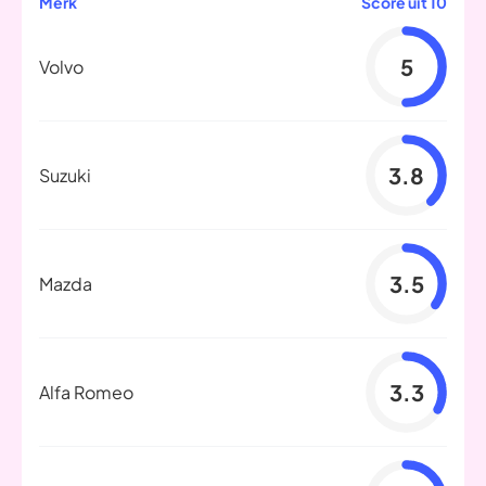
Merk
Score uit 10
5
Volvo
3.8
Suzuki
3.5
Mazda
3.3
Alfa Romeo