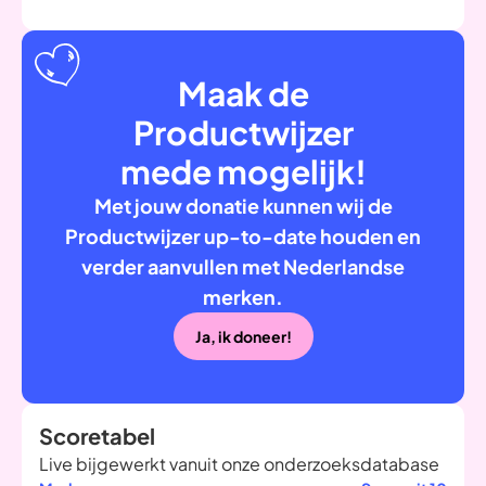
Maak de
Productwijzer
mede mogelijk!
Met jouw donatie kunnen wij de
Productwijzer up-to-date houden en
verder aanvullen met Nederlandse
merken.
Ja, ik doneer!
Scoretabel
Live bijgewerkt vanuit onze onderzoeksdatabase