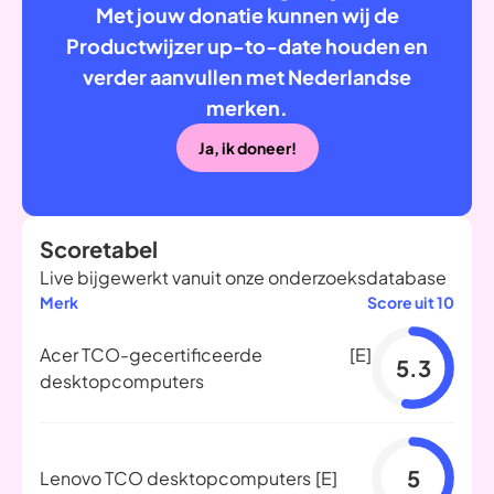
Met jouw donatie kunnen wij de
Productwijzer up-to-date houden en
verder aanvullen met Nederlandse
merken.
Ja, ik doneer!
Scoretabel
Live bijgewerkt vanuit onze onderzoeksdatabase
Merk
Score uit 10
Acer TCO-gecertificeerde
[E]
5.3
desktopcomputers
5
Lenovo TCO desktopcomputers
[E]