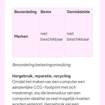
Beoordeling
Beste
Gemiddelde
Slech
ASUS,
MSI, A
Lenov
niet
niet
Merken
HP, De
beschikbaar
beschikbaar
Micros
Apple
Huaw
Beoordeling belastingontwijking
Hergebruik, reparatie, recycling
Omdat het maken van een computer een
aanzienlijke CO2-footprint met zich
meebrengt, zou de levensduur van een
computer idealiter zo veel mogelijk moeten
worden verlengd. Hergebruik van een