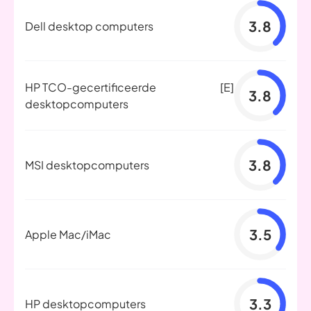
3.8
Dell desktop computers
HP TCO-gecertificeerde
[E]
3.8
desktopcomputers
3.8
MSI desktopcomputers
3.5
Apple Mac/iMac
3.3
HP desktopcomputers