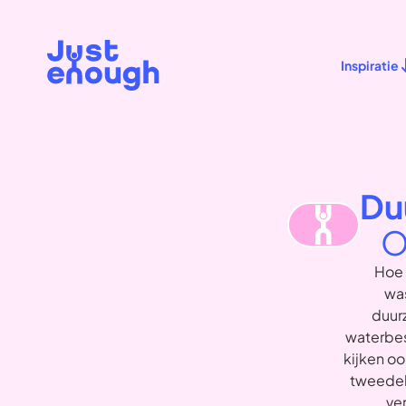
Inspiratie
Du
O
Hoe 
was
duur
waterbes
kijken o
tweedeh
ve