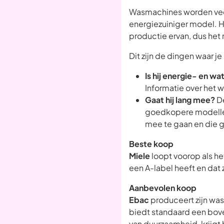
Wasmachines worden veel 
energiezuiniger model. 
productie ervan, dus het
Dit zijn de dingen waar 
Is hij energie- en wa
Informatie over het w
Gaat hij lang mee?
De
goedkopere modellen
mee te gaan en die g
Beste koop
Miele
loopt voorop als h
een A-label heeft en dat
Aanbevolen koop
Ebac
produceert zijn was
biedt standaard een bove
van duurzaamheid, krijgt