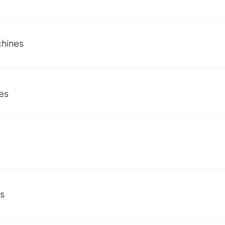
hines
es
s