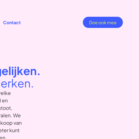
Contact
Doe ook mee
lijken.
erken.
welke
d en
toot,
ralen. We
nkoop van
ter kunt
en.