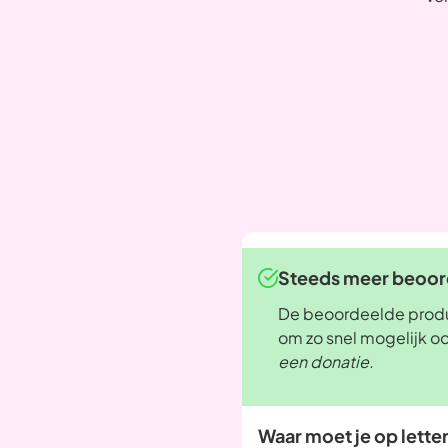
Steeds meer beoord
De beoordeelde produc
om zo snel mogelijk o
een donatie.
Waar moet je op lette