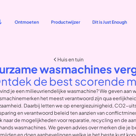
Ontmoeten
Productwijzer
Dit is Just Enough
Huis en tuin
urzame wasmachines verge
ntdek de best scorende m
vind je een milieuvriendelijke wasmachine? We geven aan 
machinemerken het meest verantwoord zijn qua eerlijkhei
zaamheid. Daarbij letten we op energiezuinigheid, CO2-uits
paring en verantwoord beleid ten aanzien van conflictmine
ok naar de mogelijkheden voor reparatie, recycling en de aa
ands wasmachines. We geven advies over merken die je be
rmijden en doen aanbevelingen welke je het beste kunt kop