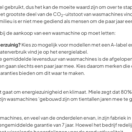
gebruikt, dus het kan de moeite waard zijn om over te sta
Het grootste deel van de CO
-uitstoot van wasmachines vind
2
 milieu is er niet mee gediend als mensen om de paar jaar 
je bij de aankoop van een wasmachine op moet letten:
terzuinig?
Kies zo mogelijk voor modellen met een A-label e
aterverbruik vind je op het energielabel.
 gemiddelde levensduur van wasmachines is de afgelopen
 gaan slechts een paar jaar mee. Kies daarom merken die 
aranties bieden om dit waar te maken.
et gaat om energiezuinigheid en klimaat. Miele zegt dat 80
 zijn wasmachines 'gebouwd zijn om tientallen jaren mee te 
machines, en veel van de onderdelen ervan, in zijn fabriek i
ngemiddelde garantie van 7 jaar. Hoewel het bedrijf redeli
 het wisselende beoordelingen voor de productkwaliteit.