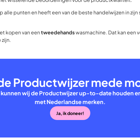
p alle punten en heeft een van de beste handelwijzen in zijn
het kopen van een
tweedehands
wasmachine. Dat kan een v
zijn.
de Productwijzer mede mog
 kunnen wij de Productwijzer up-to-date houden en
met Nederlandse merken.
Ja, ik doneer!