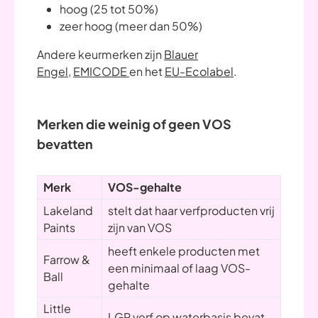
hoog (25 tot 50%)
zeer hoog (meer dan 50%)
Andere keurmerken zijn
Blauer
Engel
,
EMICODE
en het
EU-Ecolabel
.
Merken die weinig of geen VOS
bevatten
Merk
VOS-gehalte
Lakeland
stelt dat haar verfproducten vrij
Paints
zijn van VOS
heeft enkele producten met
Farrow &
een minimaal of laag VOS-
Ball
gehalte
Little
LGP verf op waterbasis bevat