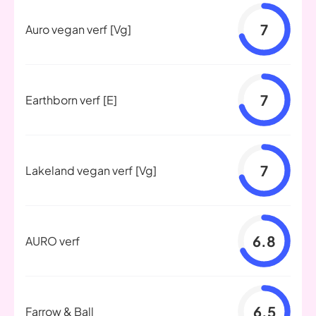
7
Auro vegan verf
[Vg]
7
Earthborn verf
[E]
7
Lakeland vegan verf
[Vg]
6.8
AURO verf
6.5
Farrow & Ball