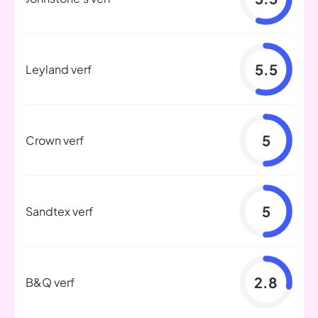
5.5
Leyland verf
5
Crown verf
5
Sandtex verf
2.8
B&Q verf