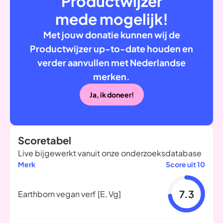
Productwijzer
mede mogelijk!
Met jouw donatie kunnen wij de
Productwijzer up-to-date houden en
verder aanvullen met Nederlandse
merken.
Ja, ik doneer!
Scoretabel
Live bijgewerkt vanuit onze onderzoeksdatabase
Merk
Score uit 10
7.3
Earthborn vegan verf
[E, Vg]