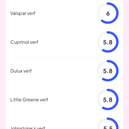
6
Valspar verf
5.8
Cuprinol verf
5.8
Dulux verf
5.8
Little Greene verf
5.5
Johnstone's verf