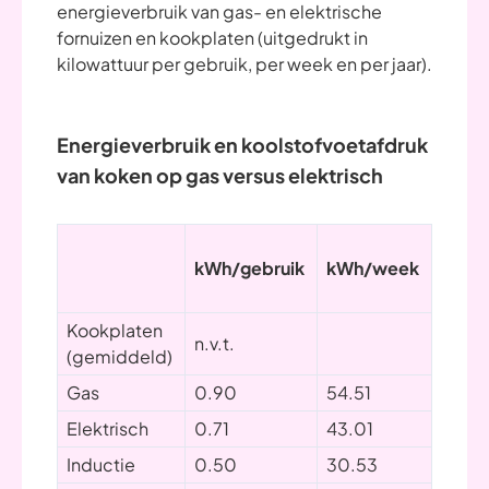
energieverbruik van gas- en elektrische
fornuizen en kookplaten (uitgedrukt in
kilowattuur per gebruik, per week en per jaar).
Energieverbruik en koolstofvoetafdruk
van koken op gas versus elektrisch
kWh/gebruik
kWh/week
kWh/j
Kookplaten
n.v.t.
(gemiddeld)
Gas
0.90
54.51
381.
Elektrisch
0.71
43.01
301.
Inductie
0.50
30.53
213.7