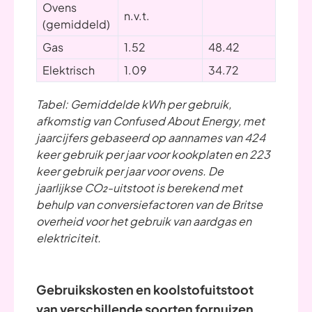
Ovens
n.v.t.
(gemiddeld)
Gas
1.52
48.42
338.
Elektrisch
1.09
34.72
243.
Tabel: Gemiddelde kWh per gebruik,
afkomstig van Confused About Energy, met
jaarcijfers gebaseerd op aannames van 424
keer gebruik per jaar voor kookplaten en 223
keer gebruik per jaar voor ovens. De
jaarlijkse
CO₂
-uitstoot is berekend met
behulp van conversiefactoren van de Britse
overheid voor het gebruik van aardgas en
elektriciteit.
Gebruikskosten en koolstofuitstoot
van verschillende soorten fornuizen