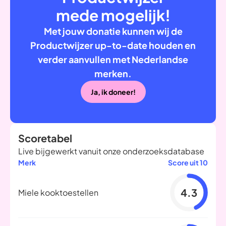
mede mogelijk!
Met jouw donatie kunnen wij de
Productwijzer up-to-date houden en
verder aanvullen met Nederlandse
merken.
Ja, ik doneer!
Scoretabel
Live bijgewerkt vanuit onze onderzoeksdatabase
Merk
Score uit 10
4.3
Miele kooktoestellen