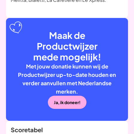
Maak de
Productwijzer
mede mogelijk!
Met jouw donatie kunnen wij de
Productwijzer up-to-date houden en
verder aanvullen met Nederlandse
merken.
Ja, ik doneer!
Scoretabel