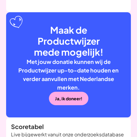
Maak de
Productwijzer
mede mogelijk!
Met jouw donatie kunnen wij de
Productwijzer up-to-date houden en
verder aanvullen met Nederlandse
merken.
Ja, ik doneer!
Scoretabel
Live bijgewerkt vanuit onze onderzoeksdatabase