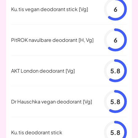
6
Ku.tis vegan deodorant stick
[Vg]
6
PitROK navulbare deodorant
[H, Vg]
5.8
AKT London deodorant
[Vg]
5.8
Dr Hauschka vegan deodorant
[Vg]
5.8
Ku.tis deodorant stick