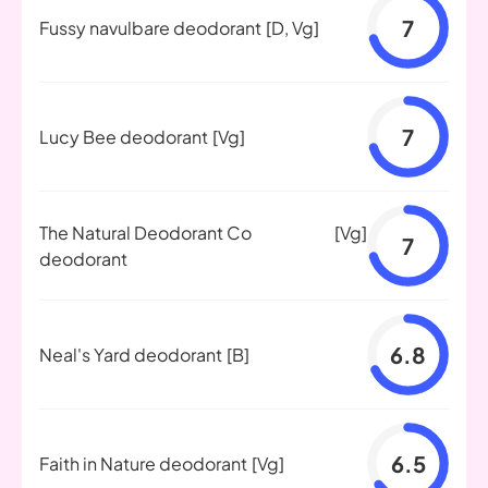
7
Fussy navulbare deodorant
[D, Vg]
7
Lucy Bee deodorant
[Vg]
The Natural Deodorant Co
[Vg]
7
deodorant
6.8
Neal's Yard deodorant
[B]
6.5
Faith in Nature deodorant
[Vg]