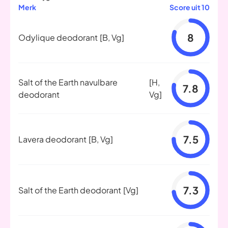
Merk
Score uit 10
8
Odylique deodorant
[B, Vg]
Salt of the Earth navulbare
[H,
7.8
deodorant
Vg]
7.5
Lavera deodorant
[B, Vg]
7.3
Salt of the Earth deodorant
[Vg]