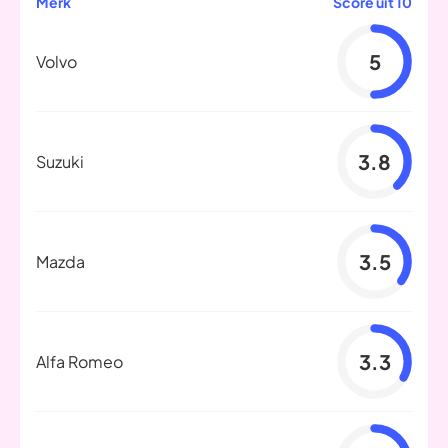
Merk
Score uit 10
5
Volvo
3.8
Suzuki
3.5
Mazda
3.3
Alfa Romeo