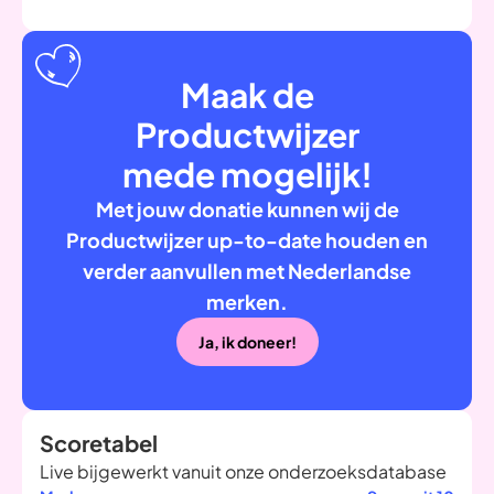
Maak de
Productwijzer
mede mogelijk!
Met jouw donatie kunnen wij de
Productwijzer up-to-date houden en
verder aanvullen met Nederlandse
merken.
Ja, ik doneer!
Scoretabel
Live bijgewerkt vanuit onze onderzoeksdatabase