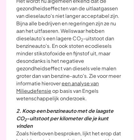
Het wordt nu algemeen erkend dat de
gezondheidseffecten van de uitlaatgassen
van dieselauto's niet langer acceptabel zijn.
Bijna alle bedrijven en regeringen zijn ze nu
aan het uitfaseren. Weliswaar hebben
dieselauto's een lagere CO
-uitstoot dan
2
benzineauto's. En ook stoten ecodiesels
minder stikstofoxide en fijnstof uit, maar
desondanks is het negatieve
gezondheidseffect van diesels vele malen
groter dan van benzine-auto's. Zie voor meer
informatie hierover
een analyse van
Milieudefensie
op basis van Engels
wetenschappelijk onderzoek.
2. Koop een benzineauto met de laagste
CO
-uitstoot
p
er kilometer die je kunt
2
vinden
Zoals hierboven besproken, lijkt het erop dat