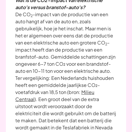
Wat is de CO2-impact van elektrische
auto's versus branstof-auto's?
De CO
-impact van de productie van een
2
auto hangt af van de auto en, zoals
gebruikelijk, hoe je het inschat. Maar men is
het er algemeen over eens dat de productie
van een elektrische auto een grotere CO
-
2
impact heeft dan de productie van een
branfstof-auto. Gemiddelde schattingen zijn
ongeveer 6-7 ton CO₂ voor een brandstof-
auto en 10-11 ton voor een elektrische auto.
Ter vergelijking: Een Nederlands huishouden
heeft een gemiddelde jaarlijkse CO₂-
voetafdruk van 18,5 ton (bron:
Milieu
Centraal
). Een groot deel van de extra
uitstoot wordt veroorzaakt door de
elektriciteit die wordt gebruikt om de batterij
te maken. Dat betekent dat een batterij die
wordt gemaakt in de Teslafabriek in Nevada