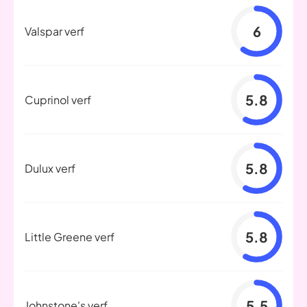
6
Valspar verf
5.8
Cuprinol verf
5.8
Dulux verf
5.8
Little Greene verf
5.5
Johnstone's verf