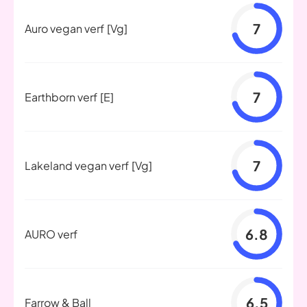
7
Auro vegan verf
[Vg]
7
Earthborn verf
[E]
7
Lakeland vegan verf
[Vg]
6.8
AURO verf
6.5
Farrow & Ball