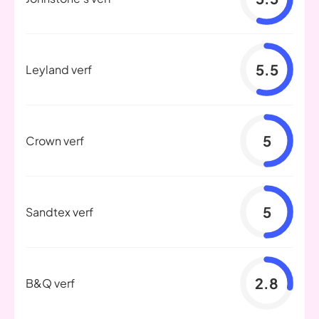
5.5
Leyland verf
5
Crown verf
5
Sandtex verf
2.8
B&Q verf