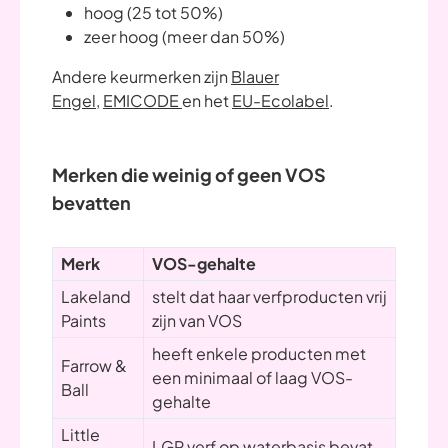
hoog (25 tot 50%)
zeer hoog (meer dan 50%)
Andere keurmerken zijn
Blauer
Engel
,
EMICODE
en het
EU-Ecolabel
.
Merken die weinig of geen VOS
bevatten
Merk
VOS-gehalte
Lakeland
stelt dat haar verfproducten vrij
Paints
zijn van VOS
heeft enkele producten met
Farrow &
een minimaal of laag VOS-
Ball
gehalte
Little
LGP verf op waterbasis bevat