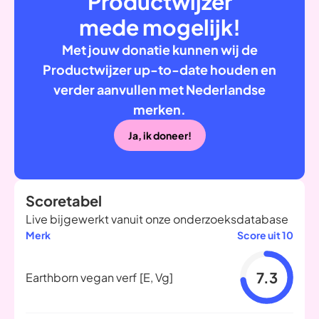
Productwijzer
mede mogelijk!
Met jouw donatie kunnen wij de
Productwijzer up-to-date houden en
verder aanvullen met Nederlandse
merken.
Ja, ik doneer!
Scoretabel
Live bijgewerkt vanuit onze onderzoeksdatabase
Merk
Score uit 10
7.3
Earthborn vegan verf
[E, Vg]