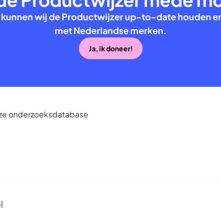
 kunnen wij de Productwijzer up-to-date houden en
met Nederlandse merken.
Ja, ik doneer!
onze onderzoeksdatabase
l