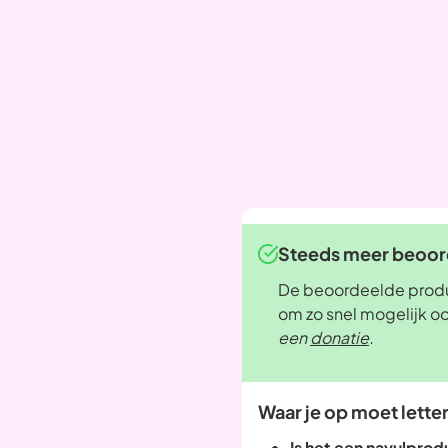
Steeds meer beoord
De beoordeelde produc
om zo snel mogelijk o
een
donatie
.
Waar je op moet lette
Is het een navulpro