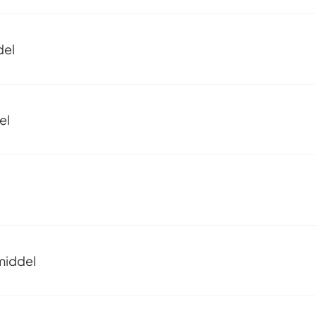
del
el
middel