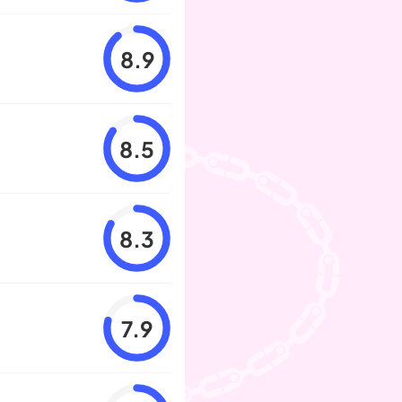
8.9
8.5
8.3
7.9