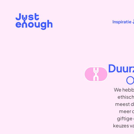
Inspiratie
Duur
O
We hebb
ethisch
meest du
meer o
giftige
keuzes v