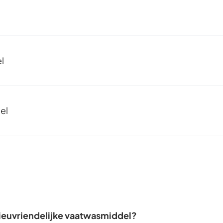
l
l
el
lieuvriendelijke vaatwasmiddel?