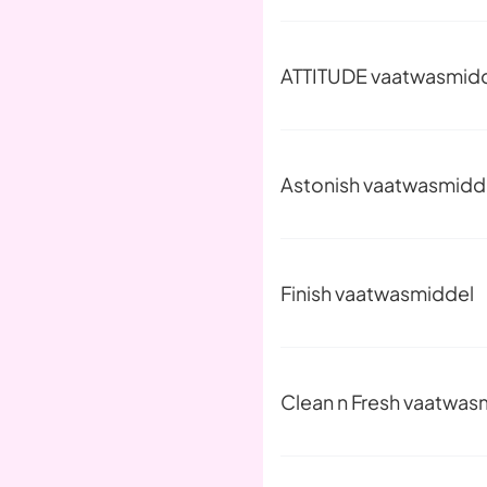
ATTITUDE vaatwasmid
Astonish vaatwasmidd
Finish vaatwasmiddel
Clean n Fresh vaatwas