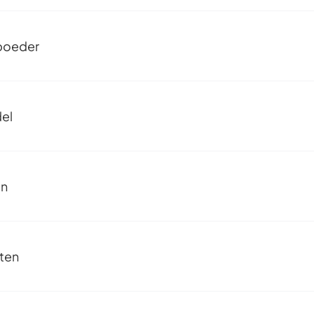
poeder
el
en
ten