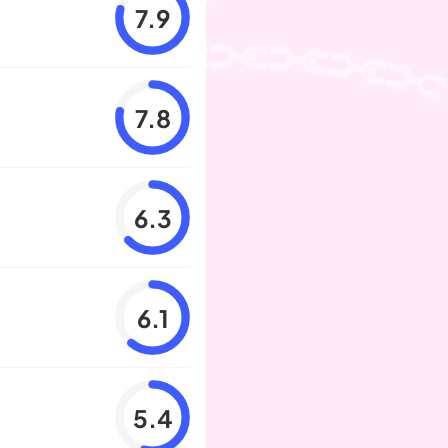
7.9
7.8
6.3
6.1
5.4