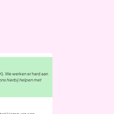
). We werken er hard aan
ons hierbij helpen met
 het kiezen van een