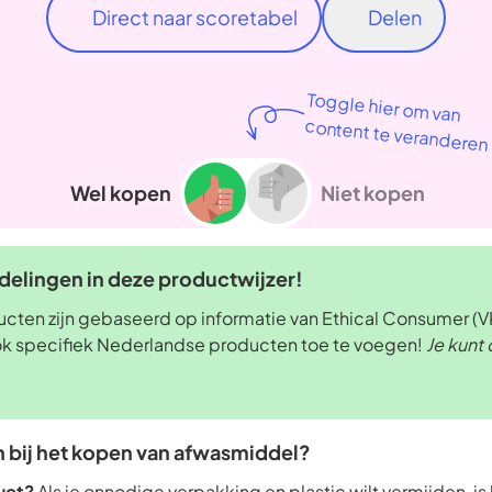
Direct naar scoretabel
Delen
Toggle hier om van
content te veranderen
Wel kopen
Niet kopen
elingen in deze productwijzer!
ten zijn gebaseerd op informatie van Ethical Consumer (VK
ok specifiek Nederlandse producten toe te voegen!
Je kunt 
n bij het kopen van afwasmiddel?
duct?
Als je onnodige verpakking en plastic wilt vermijden, is