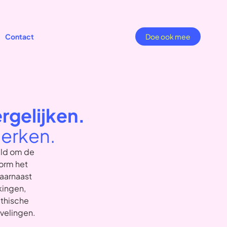
Contact
Doe ook mee
gelijken.
erken.
ld om de
vorm het
daarnaast
kingen,
ethische
velingen.