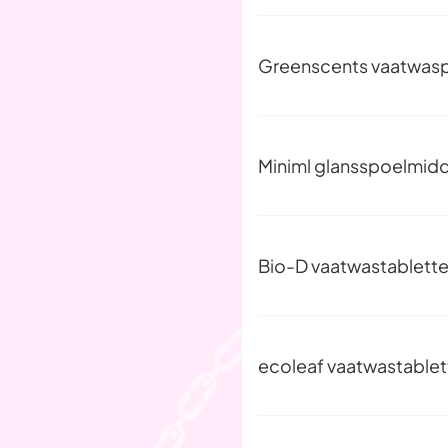
Greenscents vaatwas
Miniml glansspoelmidd
Bio-D vaatwastablett
ecoleaf vaatwastablet