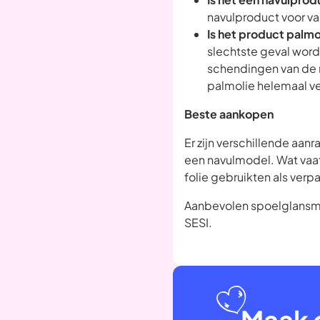
navulproduct voor v
Is het product palmo
slechtste geval word
schendingen van de m
palmolie helemaal v
Beste aankopen
Er zijn verschillende aanr
een navulmodel. Wat vaa
folie gebruikten als verp
Aanbevolen spoelglansmid
SESI.
Maak 