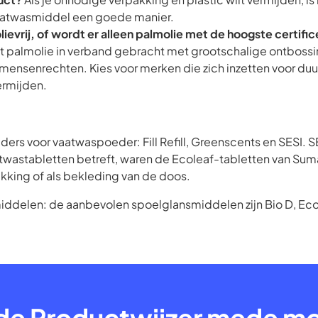
aatwasmiddel een goede manier.
lievrij, of wordt er alleen palmolie met de hoogste certifi
t palmolie in verband gebracht met grootschalige ontbossi
ensenrechten. Kies voor merken die zich inzetten voor duu
ermijden.
aders voor vaatwaspoeder: Fill Refill, Greenscents en SESI. SES
twastabletten betreft, waren de Ecoleaf-tabletten van Sum
akking of als bekleding van de doos.
delen: de aanbevolen spoelglansmiddelen zijn Bio D, Ecoleaf
de Productwijzer mede mog